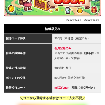
2026.03.14
2026.08.05
情報早見表
招待コード特典
300円（※運営に確認済み）
会員登録のみ
特典の獲得条件
※当ブログ経由の場合は
無条件
（本
人確認不要）で獲得！
特典の付与時期
数時間〜数日
ポイントの交換
500円から即時交換可能
最新招待コード
mCZYLngn
（
現役で300円付き
）
＼ココから登録する場合はコード入力不要／