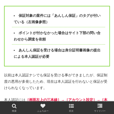
保証対象の案件には「あんしん保証」のタグが付い
ている（左画像参照）
ポイントが付かなかった場合はサイト下部の問い合
わせから調査を依頼
あんしん保証を受ける場合は身分証明書画像の提出
による本人認証が必要
以前は本人認証ナシでも保証を受ける事ができましたが、保証制
度の悪用が多発したため、現在は本人認証を行わないと保証が受
けられなくなっています。
本人認証には
［画面左上の三本線］→［アカウント設定］→［本
人認証を行う］の手順で進み、スマホで下記の身分証明書画像を
検索
ふぉろみー
目次
サイドバー
撮影・送信
して行います。