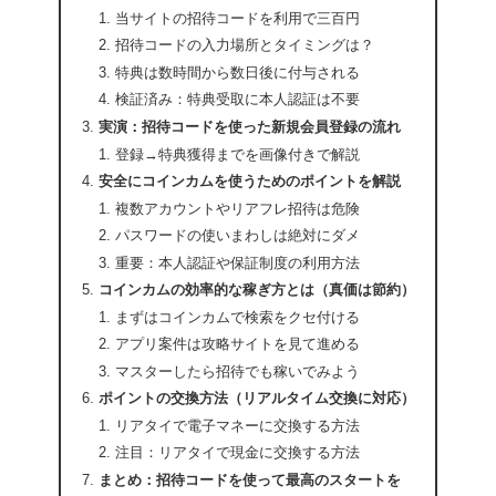
当サイトの招待コードを利用で三百円
招待コードの入力場所とタイミングは？
特典は数時間から数日後に付与される
検証済み：特典受取に本人認証は不要
実演：招待コードを使った新規会員登録の流れ
登録→特典獲得までを画像付きで解説
安全にコインカムを使うためのポイントを解説
複数アカウントやリアフレ招待は危険
パスワードの使いまわしは絶対にダメ
重要：本人認証や保証制度の利用方法
コインカムの効率的な稼ぎ方とは（真価は節約）
まずはコインカムで検索をクセ付ける
アプリ案件は攻略サイトを見て進める
マスターしたら招待でも稼いでみよう
ポイントの交換方法（リアルタイム交換に対応）
リアタイで電子マネーに交換する方法
注目：リアタイで現金に交換する方法
まとめ：招待コードを使って最高のスタートを