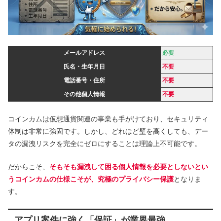
メールアドレス
必要
氏名・生年月日
不要
電話番号・住所
不要
その他個人情報
不要
コインカムは仮想通貨関連の事業も手がけており、セキュリティ
体制は非常に強固です。しかし、どれほど壁を高くしても、デー
タの漏洩リスクを完全にゼロにすることは理論上不可能です。
だからこそ、
そもそも漏洩して困る個人情報を必要としないとい
うコインカムの仕様こそが、究極のプライバシー保護
となりま
す。
アプリ案件に強く「保証」が業界最強